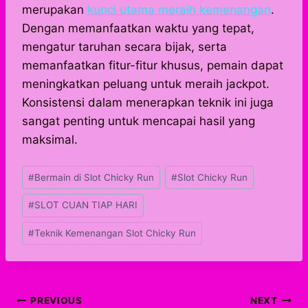
merupakan
kunci utama meraih kemenangan
.
Dengan memanfaatkan waktu yang tepat,
mengatur taruhan secara bijak, serta
memanfaatkan fitur-fitur khusus, pemain dapat
meningkatkan peluang untuk meraih jackpot.
Konsistensi dalam menerapkan teknik ini juga
sangat penting untuk mencapai hasil yang
maksimal.
Post
#
Bermain di Slot Chicky Run
#
Slot Chicky Run
Tags:
#
SLOT CUAN TIAP HARI
#
Teknik Kemenangan Slot Chicky Run
Post
PREVIOUS
NEXT