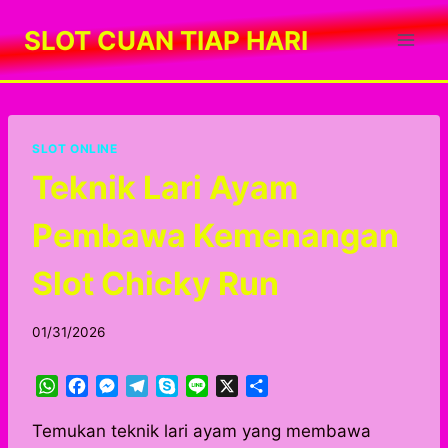
Skip
SLOT CUAN TIAP HARI
to
content
SLOT ONLINE
Teknik Lari Ayam
Pembawa Kemenangan
Slot Chicky Run
01/31/2026
W
F
M
T
S
L
X
S
h
a
e
e
k
i
h
a
c
s
l
y
n
a
Temukan teknik lari ayam yang membawa