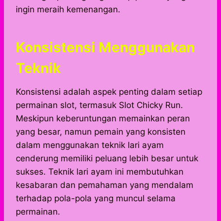
ingin meraih kemenangan.
Konsistensi Menggunakan
Teknik
Konsistensi adalah aspek penting dalam setiap
permainan slot, termasuk Slot Chicky Run.
Meskipun keberuntungan memainkan peran
yang besar, namun pemain yang konsisten
dalam menggunakan teknik lari ayam
cenderung memiliki peluang lebih besar untuk
sukses. Teknik lari ayam ini membutuhkan
kesabaran dan pemahaman yang mendalam
terhadap pola-pola yang muncul selama
permainan.