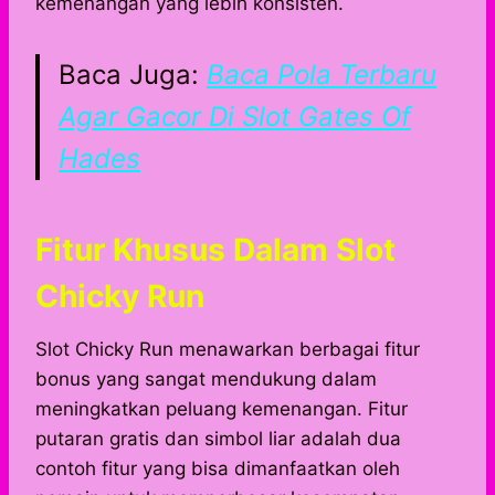
kemenangan yang lebih konsisten.
Baca Juga:
Baca Pola Terbaru
Agar Gacor Di Slot Gates Of
Hades
Fitur Khusus Dalam Slot
Chicky Run
Slot Chicky Run menawarkan berbagai fitur
bonus yang sangat mendukung dalam
meningkatkan peluang kemenangan. Fitur
putaran gratis dan simbol liar adalah dua
contoh fitur yang bisa dimanfaatkan oleh