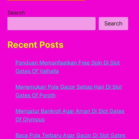
Search
Search
Recent Posts
Panduan Memanfaatkan Free Spin Di Slot
Gates Of Valhalla
Menemukan Pola Gacor Setiap Hari Di Slot
Gates Of Pyroth
Mengatur Bankroll Agar Aman Di Slot Gates
Of Olympus
Baca Pola Terbaru Agar Gacor Di Slot Gates