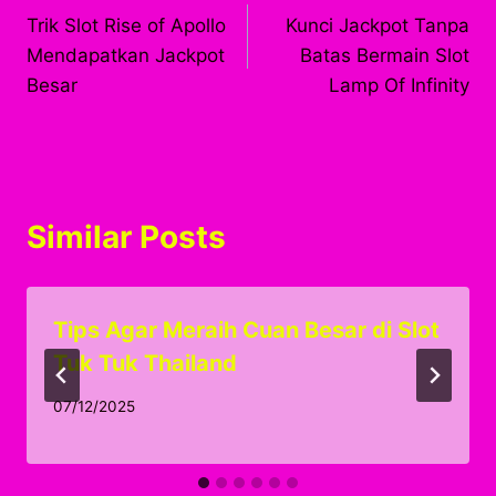
Trik Slot Rise of Apollo
Kunci Jackpot Tanpa
navigation
Mendapatkan Jackpot
Batas Bermain Slot
Besar
Lamp Of Infinity
Similar Posts
Tips Agar Meraih Cuan Besar di Slot
Tuk Tuk Thailand
07/12/2025