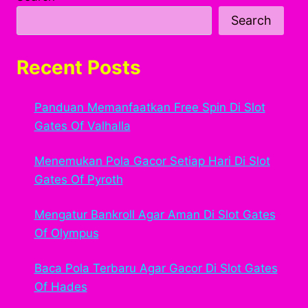
Search
Recent Posts
Panduan Memanfaatkan Free Spin Di Slot
Gates Of Valhalla
Menemukan Pola Gacor Setiap Hari Di Slot
Gates Of Pyroth
Mengatur Bankroll Agar Aman Di Slot Gates
Of Olympus
Baca Pola Terbaru Agar Gacor Di Slot Gates
Of Hades