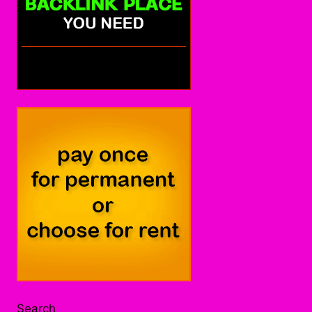
Search