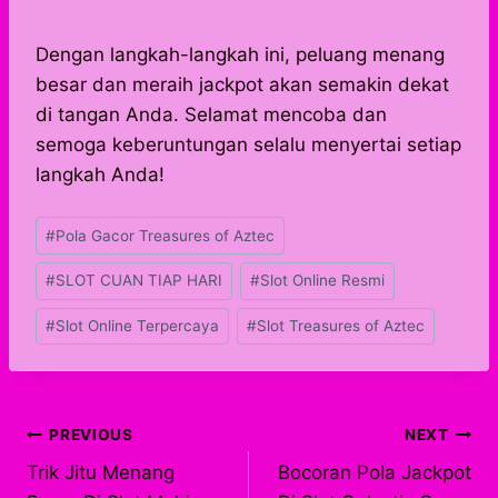
Dengan langkah-langkah ini, peluang menang
besar dan meraih jackpot akan semakin dekat
di tangan Anda. Selamat mencoba dan
semoga keberuntungan selalu menyertai setiap
langkah Anda!
Post
#
Pola Gacor Treasures of Aztec
Tags:
#
SLOT CUAN TIAP HARI
#
Slot Online Resmi
#
Slot Online Terpercaya
#
Slot Treasures of Aztec
Post
PREVIOUS
NEXT
Trik Jitu Menang
Bocoran Pola Jackpot
navigation