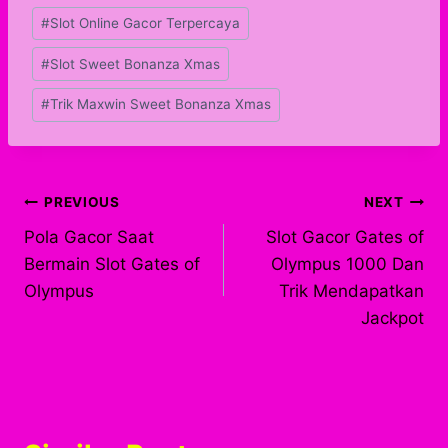
#
Slot Online Gacor Terpercaya
#
Slot Sweet Bonanza Xmas
#
Trik Maxwin Sweet Bonanza Xmas
Post
PREVIOUS
NEXT
Pola Gacor Saat
Slot Gacor Gates of
navigation
Bermain Slot Gates of
Olympus 1000 Dan
Olympus
Trik Mendapatkan
Jackpot