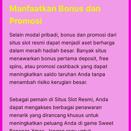
Manfaatkan Bonus dan
Promosi
Selain modal pribadi, bonus dan promosi dari
situs slot resmi dapat menjadi aset berharga
dalam meraih hadiah besar. Banyak situs
menawarkan bonus pertama deposit, free
spins, atau promosi cashback yang dapat
meningkatkan saldo taruhan Anda tanpa
menambah risiko kerugian besar.
Sebagai pemain di Situs Slot Resmi, Anda
dapat mengakses berbagai penawaran
menarik yang dirancang khusus untuk
meningkatkan peluang Anda di game Sweet