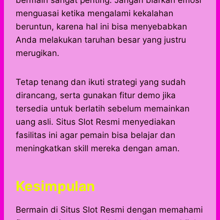
bermain sangat penting. Jangan biarkan emosi
menguasai ketika mengalami kekalahan
beruntun, karena hal ini bisa menyebabkan
Anda melakukan taruhan besar yang justru
merugikan.
Tetap tenang dan ikuti strategi yang sudah
dirancang, serta gunakan fitur demo jika
tersedia untuk berlatih sebelum memainkan
uang asli. Situs Slot Resmi menyediakan
fasilitas ini agar pemain bisa belajar dan
meningkatkan skill mereka dengan aman.
Kesimpulan
Bermain di Situs Slot Resmi dengan memahami