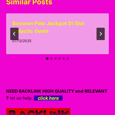
Similar Posts
Bocoran Pola Jackpot Di Slot
Galactic Gems
07/12/2025
NEED BACKLINK HIGH QUALITY and RELEVANT
?
let us help.
click here