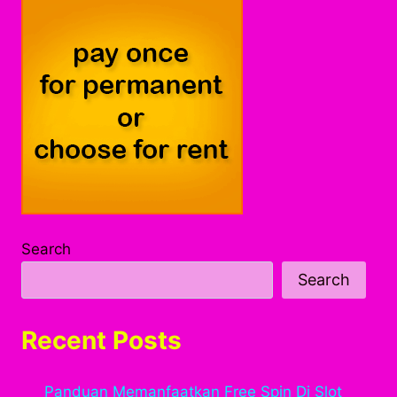
Search
Search
Recent Posts
Panduan Memanfaatkan Free Spin Di Slot