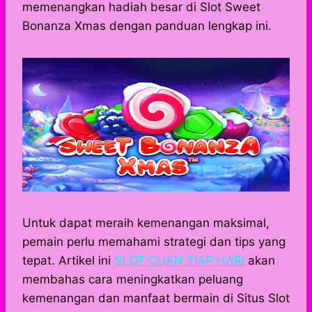
t
e
s
e
p
e
r
memenangkan hadiah besar di Slot Sweet
s
b
e
g
e
e
Bonanza Xmas dengan panduan lengkap ini.
A
o
n
r
p
o
g
a
p
k
e
m
r
Untuk dapat meraih kemenangan maksimal,
pemain perlu memahami strategi dan tips yang
tepat. Artikel ini
SLOT CUAN TIAP HARI
akan
membahas cara meningkatkan peluang
kemenangan dan manfaat bermain di Situs Slot