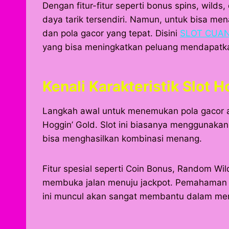
Dengan fitur-fitur seperti bonus spins, wilds,
daya tarik tersendiri. Namun, untuk bisa men
dan pola gacor yang tepat. Disini
SLOT CUAN
yang bisa meningkatkan peluang mendapatkan
Kenali Karakteristik Slot H
Langkah awal untuk menemukan pola gacor ada
Hoggin’ Gold. Slot ini biasanya menggunaka
bisa menghasilkan kombinasi menang.
Fitur spesial seperti Coin Bonus, Random Wi
membuka jalan menuju jackpot. Pemahaman m
ini muncul akan sangat membantu dalam mera