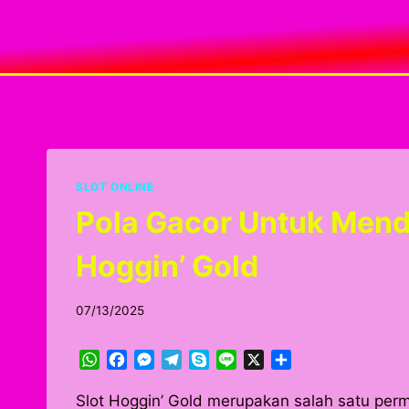
Skip
to
content
SLOT ONLINE
Pola Gacor Untuk Mend
Hoggin’ Gold
07/13/2025
W
F
M
T
S
L
X
S
h
a
e
e
k
i
h
a
c
s
l
y
n
a
Slot Hoggin’ Gold merupakan salah satu perm