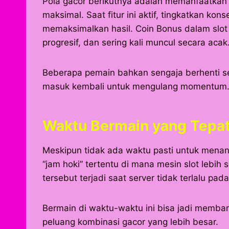
Pola gacor berikutnya adalah memanfaatkan 
maksimal. Saat fitur ini aktif, tingkatkan kon
memaksimalkan hasil. Coin Bonus dalam slo
progresif, dan sering kali muncul secara acak
Beberapa pemain bahkan sengaja berhenti se
masuk kembali untuk mengulang momentum. T
Waktu Bermain yang Tepa
Meskipun tidak ada waktu pasti untuk menan
“jam hoki” tertentu di mana mesin slot lebih
tersebut terjadi saat server tidak terlalu pada
Bermain di waktu-waktu ini bisa jadi memba
peluang kombinasi gacor yang lebih besar.