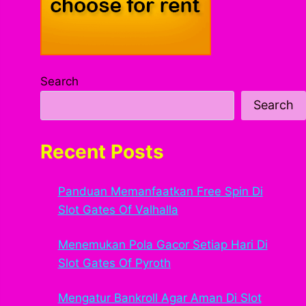
Search
Search
Recent Posts
Panduan Memanfaatkan Free Spin Di
Slot Gates Of Valhalla
Menemukan Pola Gacor Setiap Hari Di
Slot Gates Of Pyroth
Mengatur Bankroll Agar Aman Di Slot