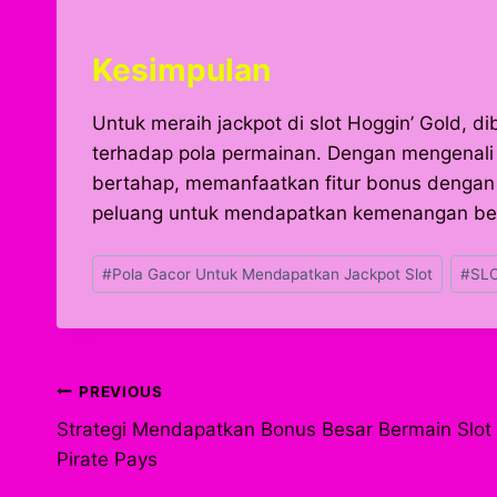
Kesimpulan
Untuk meraih jackpot di slot Hoggin’ Gold, 
terhadap pola permainan. Dengan mengenali 
bertahap, memanfaatkan fitur bonus dengan 
peluang untuk mendapatkan kemenangan bes
Post
#
Pola Gacor Untuk Mendapatkan Jackpot Slot
#
SLO
Tags:
Post
PREVIOUS
Strategi Mendapatkan Bonus Besar Bermain Slot
navigation
Pirate Pays