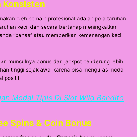
n Konsisten
unakan oleh pemain profesional adalah pola taruhan
aruhan kecil dan secara bertahap meningkatkan
-tanda “panas” atau memberikan kemenangan kecil
an munculnya bonus dan jackpot cenderung lebih
uhan tinggi sejak awal karena bisa menguras modal
 positif.
an Modal Tipis Di Slot Wild Bandito
e Spins & Coin Bonus