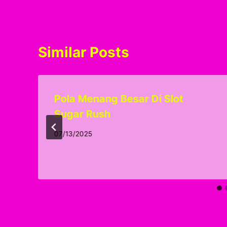
Similar Posts
Pola Menang Besar Di Slot
Sugar Rush
07/13/2025