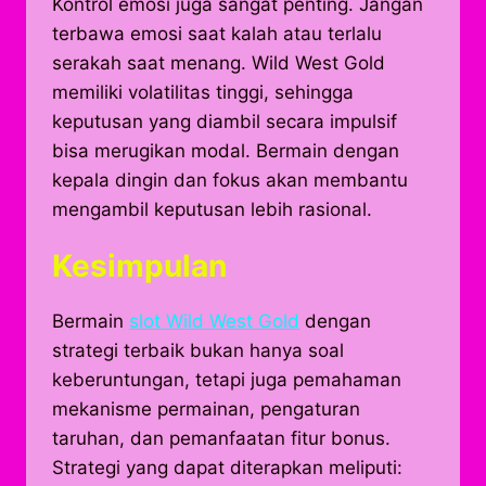
Kontrol emosi juga sangat penting. Jangan
terbawa emosi saat kalah atau terlalu
serakah saat menang. Wild West Gold
memiliki volatilitas tinggi, sehingga
keputusan yang diambil secara impulsif
bisa merugikan modal. Bermain dengan
kepala dingin dan fokus akan membantu
mengambil keputusan lebih rasional.
Kesimpulan
Bermain
slot Wild West Gold
dengan
strategi terbaik bukan hanya soal
keberuntungan, tetapi juga pemahaman
mekanisme permainan, pengaturan
taruhan, dan pemanfaatan fitur bonus.
Strategi yang dapat diterapkan meliputi: