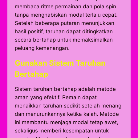
membaca ritme permainan dan pola spin
tanpa menghabiskan modal terlalu cepat.
Setelah beberapa putaran menunjukkan
hasil positif, taruhan dapat ditingkatkan
secara bertahap untuk memaksimalkan
peluang kemenangan.
Gunakan Sistem Taruhan
Bertahap
Sistem taruhan bertahap adalah metode
aman yang efektif. Pemain dapat
menaikkan taruhan sedikit setelah menang
dan menurunkannya ketika kalah. Metode
ini membantu menjaga modal tetap awet,
sekaligus memberi kesempatan untuk