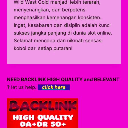
Wild West Gold menjadi lebih terarah,
menyenangkan, dan berpotensi
menghasilkan kemenangan konsisten.
Ingat, kesabaran dan disiplin adalah kunci
sukses jangka panjang di dunia slot online.
Selamat mencoba dan nikmati sensasi
koboi dari setiap putaran!
NEED BACKLINK HIGH QUALITY and RELEVANT
?
let us help.
click here