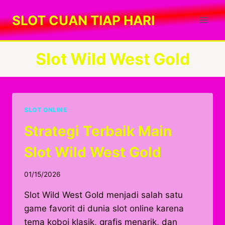
Skip
SLOT CUAN TIAP HARI
to
content
Slot Wild West Gold
SLOT ONLINE
Strategi Terbaik Main
Slot Wild West Gold
01/15/2026
Slot Wild West Gold menjadi salah satu
game favorit di dunia slot online karena
tema koboi klasik, grafis menarik, dan