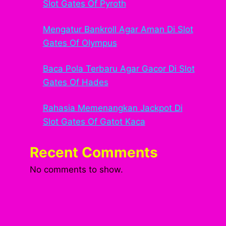
Slot Gates Of Pyroth
Mengatur Bankroll Agar Aman Di Slot
Gates Of Olympus
Baca Pola Terbaru Agar Gacor Di Slot
Gates Of Hades
Rahasia Memenangkan Jackpot Di
Slot Gates Of Gatot Kaca
Recent Comments
No comments to show.