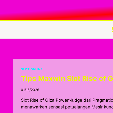
Skip
to
content
SLOT ONLINE
Tips Maxwin Slot Rise of
01/15/2026
Slot Rise of Giza PowerNudge dari Pragmatic
menawarkan sensasi petualangan Mesir kuno