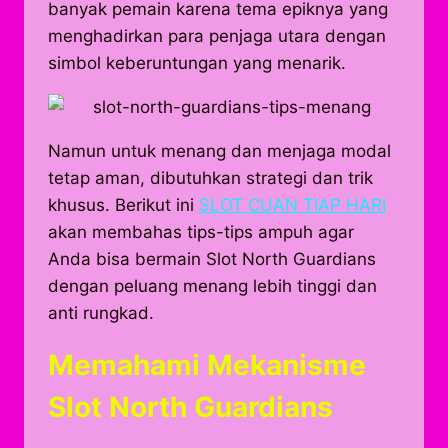
banyak pemain karena tema epiknya yang
menghadirkan para penjaga utara dengan
simbol keberuntungan yang menarik.
Namun untuk menang dan menjaga modal
tetap aman, dibutuhkan strategi dan trik
khusus. Berikut ini
SLOT CUAN TIAP HARI
akan membahas tips-tips ampuh agar
Anda bisa bermain Slot North Guardians
dengan peluang menang lebih tinggi dan
anti rungkad.
Memahami Mekanisme
Slot North Guardians