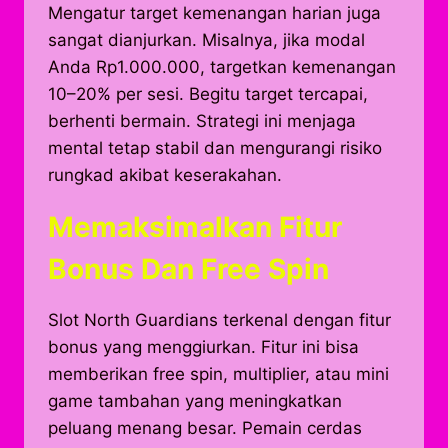
Mengatur target kemenangan harian juga
sangat dianjurkan. Misalnya, jika modal
Anda Rp1.000.000, targetkan kemenangan
10–20% per sesi. Begitu target tercapai,
berhenti bermain. Strategi ini menjaga
mental tetap stabil dan mengurangi risiko
rungkad akibat keserakahan.
Memaksimalkan Fitur
Bonus Dan Free Spin
Slot North Guardians terkenal dengan fitur
bonus yang menggiurkan. Fitur ini bisa
memberikan free spin, multiplier, atau mini
game tambahan yang meningkatkan
peluang menang besar. Pemain cerdas