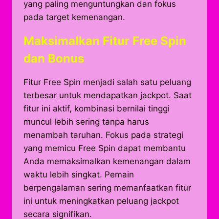
yang paling menguntungkan dan fokus
pada target kemenangan.
Maksimalkan Fitur Free Spin
dan Bonus
Fitur Free Spin menjadi salah satu peluang
terbesar untuk mendapatkan jackpot. Saat
fitur ini aktif, kombinasi bernilai tinggi
muncul lebih sering tanpa harus
menambah taruhan. Fokus pada strategi
yang memicu Free Spin dapat membantu
Anda memaksimalkan kemenangan dalam
waktu lebih singkat. Pemain
berpengalaman sering memanfaatkan fitur
ini untuk meningkatkan peluang jackpot
secara signifikan.