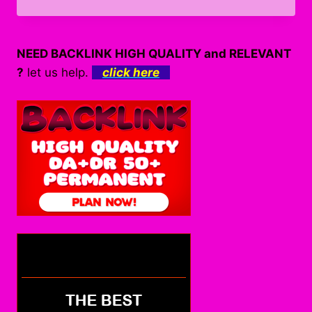
NEED BACKLINK HIGH QUALITY and RELEVANT
?
let us help.
click here