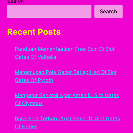
Search
Search
Recent Posts
Panduan Memanfaatkan Free Spin Di Slot
Gates Of Valhalla
Menemukan Pola Gacor Setiap Hari Di Slot
Gates Of Pyroth
Mengatur Bankroll Agar Aman Di Slot Gates
Of Olympus
Baca Pola Terbaru Agar Gacor Di Slot Gates
Of Hades