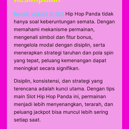
Meraih jackpot di Slot
Hip Hop Panda tidak
hanya soal keberuntungan semata. Dengan
memahami mekanisme permainan,
mengenali simbol dan fitur bonus,
mengelola modal dengan disiplin, serta
menerapkan strategi taruhan dan pola spin
yang tepat, peluang kemenangan dapat
meningkat secara signifikan.
Disiplin, konsistensi, dan strategi yang
terencana adalah kunci utama. Dengan tips
main Slot Hip Hop Panda ini, permainan
menjadi lebih menyenangkan, terarah, dan
peluang jackpot bisa muncul lebih sering
setiap saat.