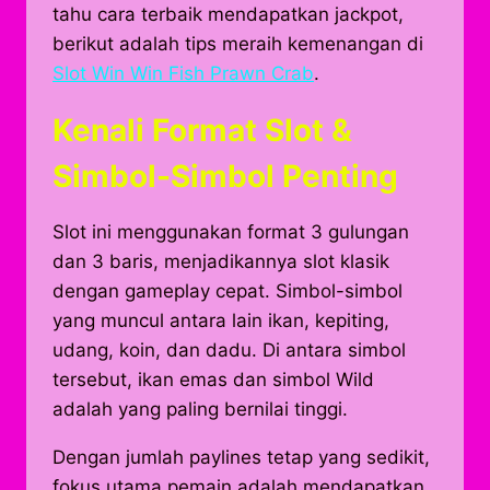
tahu cara terbaik mendapatkan jackpot,
berikut adalah tips meraih kemenangan di
Slot Win Win Fish Prawn Crab
.
Kenali Format Slot &
Simbol-Simbol Penting
Slot ini menggunakan format 3 gulungan
dan 3 baris, menjadikannya slot klasik
dengan gameplay cepat. Simbol-simbol
yang muncul antara lain ikan, kepiting,
udang, koin, dan dadu. Di antara simbol
tersebut, ikan emas dan simbol Wild
adalah yang paling bernilai tinggi.
Dengan jumlah paylines tetap yang sedikit,
fokus utama pemain adalah mendapatkan