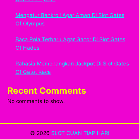
Mengatur Bankroll Agar Aman Di Slot Gates
Of Olympus
Baca Pola Terbaru Agar Gacor Di Slot Gates
Of Hades
Rahasia Memenangkan Jackpot Di Slot Gates
Of Gatot Kaca
Recent Comments
No comments to show.
© 2026
SLOT CUAN TIAP HARI