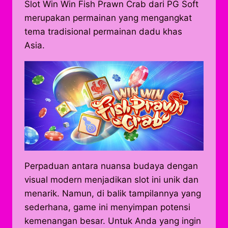
Slot Win Win Fish Prawn Crab dari PG Soft
merupakan permainan yang mengangkat
tema tradisional permainan dadu khas
Asia.
Perpaduan antara nuansa budaya dengan
visual modern menjadikan slot ini unik dan
menarik. Namun, di balik tampilannya yang
sederhana, game ini menyimpan potensi
kemenangan besar. Untuk Anda yang ingin