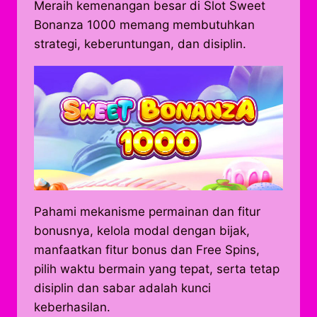
Meraih kemenangan besar di Slot Sweet
Bonanza 1000 memang membutuhkan
strategi, keberuntungan, dan disiplin.
Pahami mekanisme permainan dan fitur
bonusnya, kelola modal dengan bijak,
manfaatkan fitur bonus dan Free Spins,
pilih waktu bermain yang tepat, serta tetap
disiplin dan sabar adalah kunci
keberhasilan.