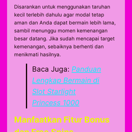
Disarankan untuk menggunakan taruhan
kecil terlebih dahulu agar modal tetap
aman dan Anda dapat bermain lebih lama,
sambil menunggu momen kemenangan
besar datang. Jika sudah mencapai target
kemenangan, sebaiknya berhenti dan
menikmati hasilnya.
Baca Juga:
Panduan
Lengkap Bermain di
Slot Starlight
Princess 1000
Manfaatkan Fitur Bonus