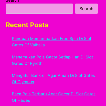
Search
Search
Recent Posts
Panduan Memanfaatkan Free Spin Di Slot
Gates Of Valhalla
Menemukan Pola Gacor Setiap Hari Di Slot
Gates Of Pyroth
Mengatur Bankroll Agar Aman Di Slot Gates
Of Olympus
Baca Pola Terbaru Agar Gacor Di Slot Gates
Of Hades